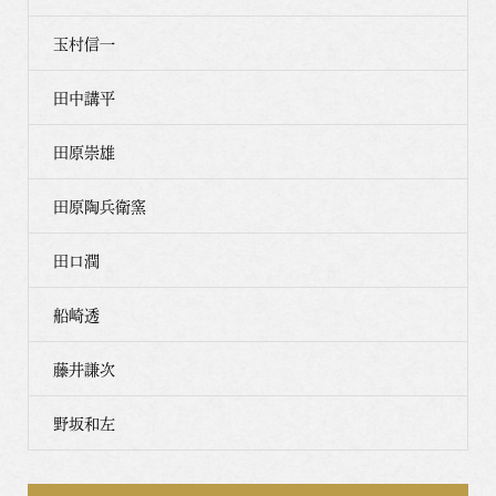
玉村信一
田中講平
田原崇雄
田原陶兵衛窯
田口潤
船崎透
藤井謙次
野坂和左