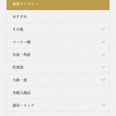
種類カテゴリー
おすすめ
その他
コーヒー碗
丸皿・角皿
作家別
大鉢・壺
木箱入商品
湯呑・コップ