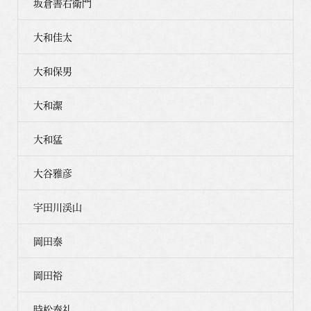
坂倉善右衛門
大和佳太
大和保男
大和潔
大和猛
大谷雅彦
宇田川渓山
岡田泰
岡田裕
時松泰礼