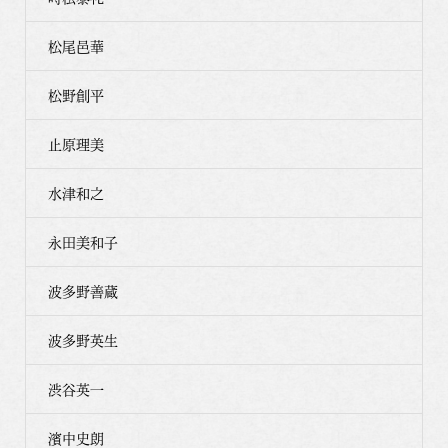
松尾邑華
松野創平
止原理美
水津和之
永田美和子
波多野善蔵
波多野英生
渋谷英一
濱中史朗