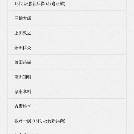
16代 坂倉新兵衛 (坂倉正紘)
三輪太郎
上田敦之
兼田佳炎
兼田昌尚
兼田知明
厚東孝明
吉野桃李
坂倉一渓 (15代 坂倉新兵衛)