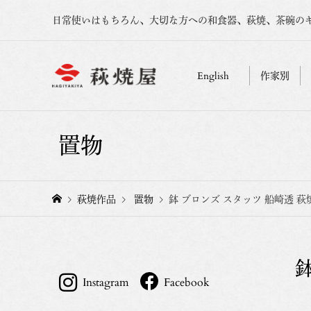
日常使いはもちろん、大切な方への和食器、萩焼、茶碗の
English
作家別
置物
萩焼作品
置物
鉢 ブロンズ スタッツ 船崎透 萩
Instagram
Facebook