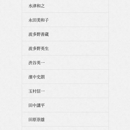
水津和之
永田美和子
波多野善蔵
波多野英生
渋谷英一
濱中史朗
玉村信一
田中講平
田原崇雄