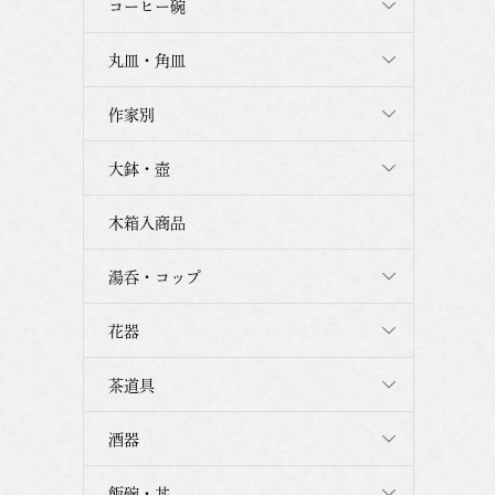
コーヒー碗
丸皿・角皿
作家別
大鉢・壺
木箱入商品
湯呑・コップ
花器
茶道具
酒器
飯碗・丼