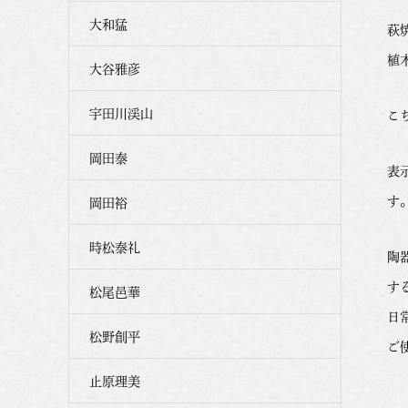
大和猛
萩
植
大谷雅彦
宇田川渓山
こ
岡田泰
表
す
岡田裕
時松泰礼
陶
す
松尾邑華
日
松野創平
ご
止原理美