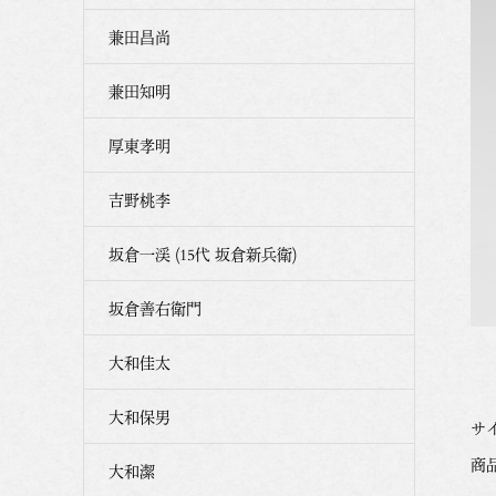
兼田昌尚
兼田知明
厚東孝明
吉野桃李
坂倉一渓 (15代 坂倉新兵衛)
坂倉善右衛門
大和佳太
大和保男
サイ
商品番
大和潔