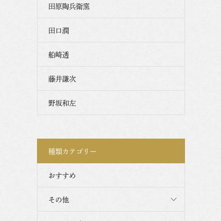
田原陶兵衛窯
田口潤
船崎透
藤井謙次
野坂和左
種類カテゴリー
おすすめ
その他