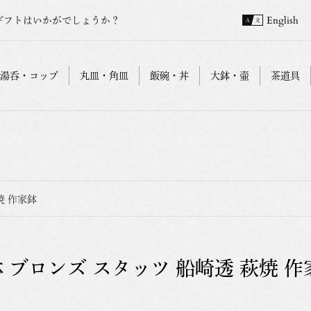
ギフトはいかがでしょうか？
English
湯呑・コップ
丸皿・角皿
飯碗・丼
大鉢・壷
茶道具
焼 作家鉢
鉢 ブロンズ スタッツ 船崎透 萩焼 作