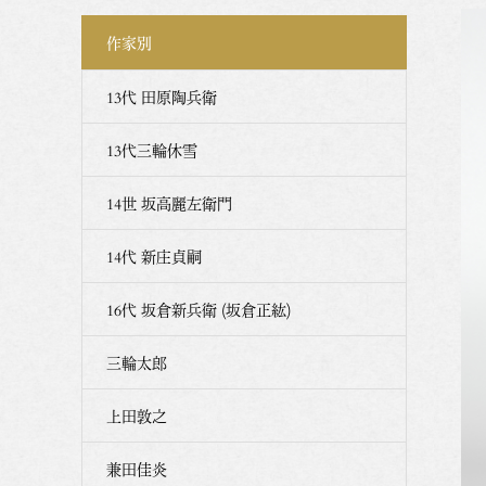
作家別
13代 田原陶兵衛
13代三輪休雪
14世 坂高麗左衛門
14代 新庄貞嗣
16代 坂倉新兵衛 (坂倉正紘)
三輪太郎
上田敦之
兼田佳炎