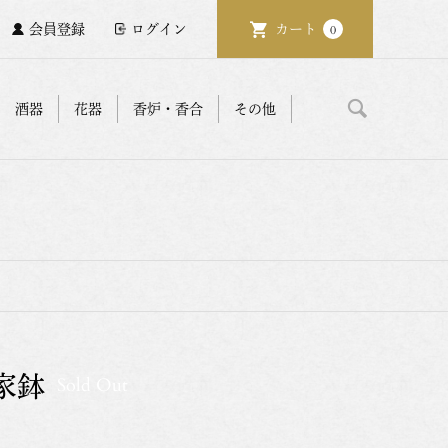
会員登録
ログイン
カート
0
酒器
花器
香炉・香合
その他
家鉢
Sold Out