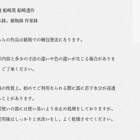
焼 船崎窯 船崎透作
木鉢、植物鉢 作家鉢
ちらの作品は紙箱での梱包発送になります。
示内容と多少の寸法の違いや色の違いが生じる場合がありま
。ご了承ください。
器の性質上、始めてご利用なられる際に器に若干水分が浸透
ることがあります。
常使いの器には使い易いよう水止め処理をしておりますが、
使用後はしっかりと水洗いをし、よく乾燥させてください。