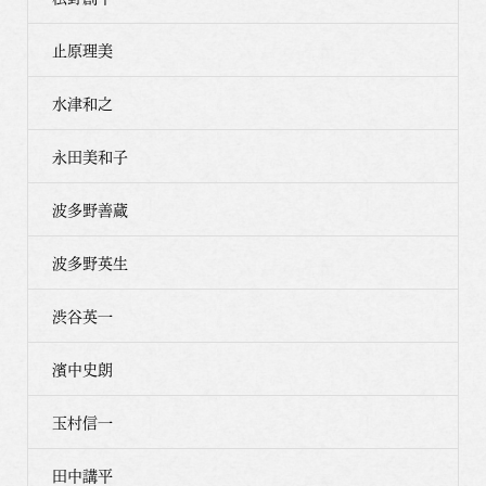
止原理美
水津和之
永田美和子
波多野善蔵
波多野英生
渋谷英一
濱中史朗
玉村信一
田中講平