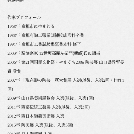
作家プロフィール
1968年 京都市に生まれる
1988年 京都府陶工職業訓練校成形科卒業
1991年 京都市工業試験場窯業本科 修了
2003年 萩焼宗家 12世坂高麗左衛門(熊峰)氏に師事
2006年 第21回国民文化祭・やまぐち2006 陶芸展 山口県教育長
賞 受賞
2007年 「現在形の陶芸」萩大賞展 入選(以後、入選2回・佳作1
回)
2009年 山口県美術展覧会 入選(以後、入選1回)
2011年 西部伝統工芸展 入選(以後、入選3回)
2012年 西日本陶芸美術展 入選
2015年 陶美展 入選(以後、入選3回)
2019年 日本陶芸展 入選