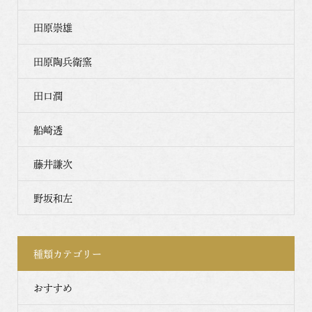
田原崇雄
田原陶兵衛窯
田口潤
船崎透
藤井謙次
野坂和左
種類カテゴリー
おすすめ