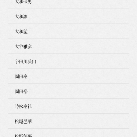
大和保男
大和潔
大和猛
大谷雅彦
宇田川渓山
岡田泰
岡田裕
時松泰礼
松尾邑華
松野創平