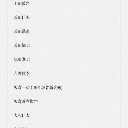
上田敦之
兼田佳炎
兼田昌尚
兼田知明
厚東孝明
吉野桃李
坂倉一渓 (15代 坂倉新兵衛)
坂倉善右衛門
大和佳太