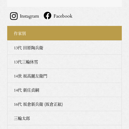
Instagram
Facebook
作家別
13代 田原陶兵衛
13代三輪休雪
14世 坂高麗左衛門
14代 新庄貞嗣
16代 坂倉新兵衛 (坂倉正紘)
三輪太郎